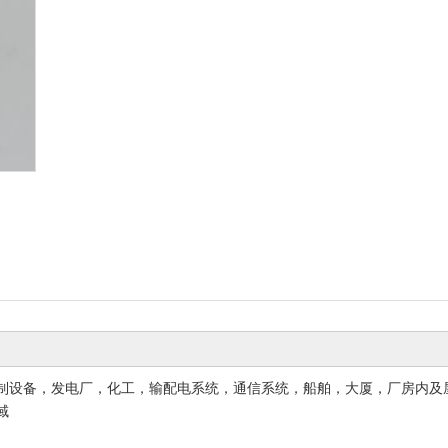
304不锈钢软管
316L不锈钢软管
201不
制设备，发电厂，化工，输配电系统，通信系统，船舶，大厦，厂房内及
域