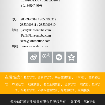
18961051338 / 13815904675
（以上微信同号）
QQ
丨
2853990316 / 2853990312
2853990311 / 2853990310
邮箱
丨
jack@kinsontube.com
Puff@kinsontube.com
xena@kinsontube.com
网站
丨www.ssconduit.com
、
、
友情链接：
包塑软管、
普利卡软管、
京生包塑软管
KBG管
塑料波纹
、
、
、
、
、
、
管
PE波纹管
线束软管
包塑金属软管
金属软管
蛇皮管
防爆软
、
、
、
、金属接头
管
平包塑软管
不锈钢包塑软管
尼龙波纹管

2018江苏京生管业有限公司版权所有 备案号：
苏ICP备