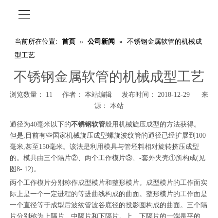
当前所在位置:
首页
»
公司新闻
»
不锈钢金属软管的机械成
型工艺
不锈钢金属软管的机械成型工艺
浏览数量：
11
作者： 本站编辑 发布时间： 2018-12-29 来
源：
本站
通径为40毫米以下的
不锈钢软管
般用机械旋压成型的方法获得。
但是,目前有些国家机械旋压成型螺旋波纹管的通径已经扩展到100
毫米,甚至150毫米。该法是利用模具与管坯料相对旋转挤压成型
的。模具由三个隔片②、两个工作模片③、-套外夹壳①所构成(见
图8- 12)。
两个工作模片分别称作成型模片和整形模片。成型模片的工作面实
际上是一个一定进程的等进曲线构成的曲面。整形模片的工作面是
一个直径等于成型后波纹管波谷底径的投影圆构成的曲面。三个隔
片分别称为上隔片、中隔片和下隔片。上、下隔片的一端是平的,