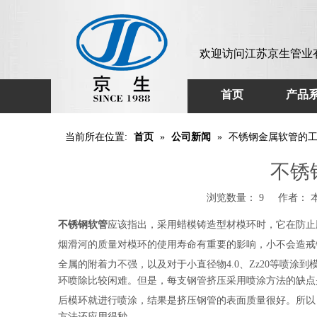
欢迎访问江苏京生管业
首页
产品
当前所在位置:
首页
»
公司新闻
»
不锈钢金属软管的
不锈
浏览数量：
9
作者： 本站
不锈钢软管
应该指出，采用蜡模铸造型材模环时，它在防止
烟滑河的质量对模环的使用寿命有重要的影响，小不会造戒
全属的附着力不强，以及对于小直径物4.0、Zz20等喷
环喷除比较闲难。但是，每支钢管挤压采用喷涂方法的缺点
后模环就进行喷涂，结果是挤压钢管的表面质量很好。所以
不
方法还应用得秒。