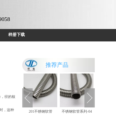
9058
样册下载
推荐产品
命，径的核
时，这种
L不锈钢软管
201不锈钢软管
不锈钢软管系列-04
不锈钢软管系