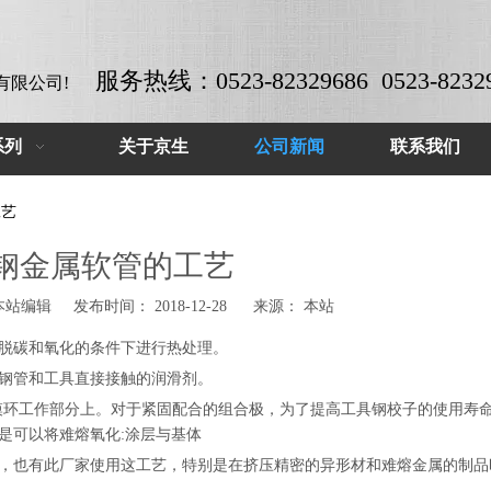
服务热线：0523-82329686 0523-8232
有限公司!
系列
关于京生
公司新闻
联系我们
工艺
钢金属软管的工艺
编辑 发布时间： 2018-12-28 来源：
本站
脱碳和氧化的条件下进行热处理。
钢管和工具直接接触的润滑剂。
涂到模环工作部分上。对于紧固配合的组合极，为了提高工具钢校子的使用寿
是可以将难熔氧化:涂层与基体
，也有此厂家使用这工艺，特别是在挤压精密的异形材和难熔金属的制品
锈钢软管系列-03
不锈钢波纹管-01
304不锈钢软管
316