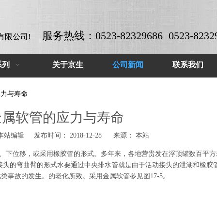
服务热线：0523-82329686 0523-8232
有限公司!
系列
关于京生
公司新闻
联系我们
应力与寿命
金属软管的应力与寿命
站编辑 发布时间： 2018-12-28 来源：
本站
、下位移，或采用橡胶管的形式。多年来，各地营贵发在浮顶罐数百平方
动接头的弯曲臂的形式水要通过中央排水管就是由于活动接头的泄湖和橡胶
类事故的发生。的老化所致。采用金属软管参见图17-5。
锈钢软管系列-03
不锈钢波纹管-01
304不锈钢软管
316