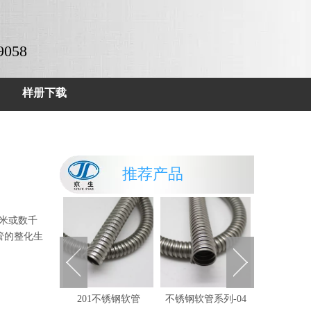
9058
样册下载
推荐产品
米或数千
管的整化生
L不锈钢软管
201不锈钢软管
不锈钢软管系列-04
不锈钢软管系