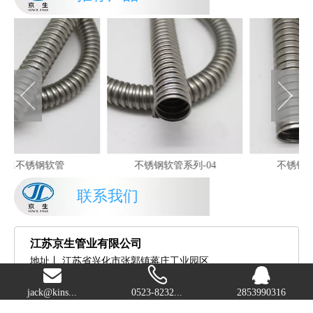
不锈钢软管系列-04
不锈钢软管系列-03
联系我们
江苏京生管业有限公司
地址丨
江苏省兴化市张郭镇蒋庄工业园区
电话丨
0523-82329686
jack@kins...
0523-8232...
2853990316
0523-82329058
传真丨
0523-82329059