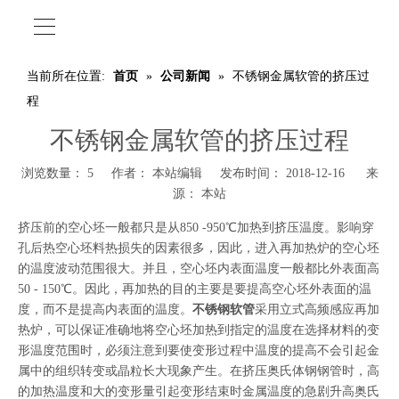
当前所在位置:
首页
»
公司新闻
»
不锈钢金属软管的挤压过
程
不锈钢金属软管的挤压过程
浏览数量：
5
作者： 本站编辑 发布时间： 2018-12-16 来
源：
本站
挤压前的空心坯一般都只是从850 -950℃加热到挤压温度。影响穿
孔后热空心坯料热损失的因素很多，因此，进入再加热炉的空心坯
的温度波动范围很大。并且，空心坯内表面温度一般都比外表面高
50 - 150℃。因此，再加热的目的主要是要提高空心坯外表面的温
度，而不是提高内表面的温度。
不锈钢软管
采用立式高频感应再加
热炉，可以保证准确地将空心坯加热到指定的温度在选择材料的变
形温度范围时，必须注意到要使变形过程中温度的提高不会引起金
属中的组织转变或晶粒长大现象产生。在挤压奥氏体钢钢管时，高
的加热温度和大的变形量引起变形结束时金属温度的急剧升高奥氏