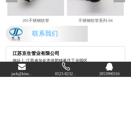
201不锈钢软管
不锈钢软管系列-04
联系我们
江苏京生管业有限公司
地址丨
江苏省兴化市张郭镇蒋庄工业园区
电话丨
0523-82329686
jack@kins...
0523-8232...
2853990316
0523-82329058
传真丨
0523-82329059
手机
丨
15861051181 / 15190648466
18961051338 /
13815904675
（以上微信同号）
Q Q
丨
2853990316 / 2853990312
2853990311 / 2853990310
邮箱
丨
www.ssconduit.com
Puff@kinsontube.com