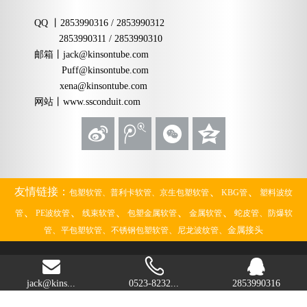
QQ
丨
2853990316 / 2853990312
2853990311 / 2853990310
邮箱
丨
jack@kinsontube.com
Puff@kinsontube.com
xena@kinsontube.com
网站
丨www.ssconduit.com
、
、
友情链接：
包塑软管、
普利卡软管、
京生包塑软管
KBG管
塑料波纹
、
、
、
、
、
、
管
PE波纹管
线束软管
包塑金属软管
金属软管
蛇皮管
防爆软
、
、
、
、金属接头
管
平包塑软管
不锈钢包塑软管
尼龙波纹管

2018江苏京生管业有限公司版权所有 备案号：
苏ICP备
jack@kins...
0523-8232...
2853990316
09031217号-16
优思出品