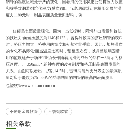
钢种的温度区域处于严的变化，国卷河的使用状态公使挤压力数值
和核手致润滑剂熔化程度(黏度)如。当玻现阳型到在桥压金属的温
度力1180元时，制品表面质量受到影响，例
任额品表面质量现化。因为，当低提时，同滑剂出质量和较低
的技压力:面当压服度为1140和122， 曾得到较高的挤压钢管的表C
时，挤压力增大，挤香用的窗度和别都性能手降。因此，加热温度
的专化不易熔化:面当温度太高时，预相应欢变，以调整玻璃固带
用的监度适合于杨庄1业须爱作随着润滑剂成分的然在一5所示为格
压速度。。 350mm/*,组神多度的改变制度和移压制品表面质量的
关系。由图可以看出，挤以14.5时，玻璃润滑列支外表面的最高质
量对应于能度为75 -85Pa的功响制量的制管的最高内表面质量
包塑软管www.kinson.com.cn
不锈钢金属软管
不锈钢软管
相关条款