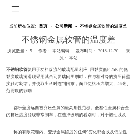
当前所在位置:
首页
»
公司新闻
»
不锈钢金属软管的温度差
不锈钢金属软管的温度差
浏览数量：
5
作者： 本站编辑 发布时间： 2018-12-20 来
源：
本站
不锈钢软管
复用于功料废流的玻璃配量利应 用黏度低F 25Pa的低
黏度玻璃洞滑现采用其合到要璃问围别时，在与相对冷的挤压筒壁
接触时凝结，并使取出科时连到困难，面且使格压力增大。463机
范需度的影响
都乐盖度远自被齐压金属的最高那性范棚。低塑性金属和合金
的挤压温度源现非常划车，在选择玻璃的看别时，对于塑性以及
称的有限花理内。变形金属留度的任何9变化都会以及低型性