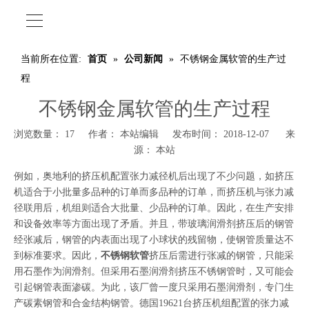
当前所在位置:
首页
»
公司新闻
»
不锈钢金属软管的生产过
程
不锈钢金属软管的生产过程
浏览数量：
17
作者： 本站编辑 发布时间： 2018-12-07 来
源：
本站
例如，奥地利的挤压机配置张力减径机后出现了不少问题，如挤压
机适合于小批量多品种的订单而多品种的订单，而挤压机与张力减
径联用后，机组则适合大批量、少品种的订单。因此，在生产安排
和设备效率等方面出现了矛盾。并且，带玻璃润滑剂挤压后的钢管
经张减后，钢管的内表面出现了小球状的残留物，使钢管质量达不
到标准要求。因此，
不锈钢软管
挤压后需进行张减的钢管，只能采
用石墨作为润滑剂。但采用石墨润滑剂挤压不锈钢管时，又可能会
引起钢管表面渗碳。为此，该厂曾一度只采用石墨润滑剂，专门生
产碳素钢管和合金结构钢管。德国19621台挤压机组配置的张力减