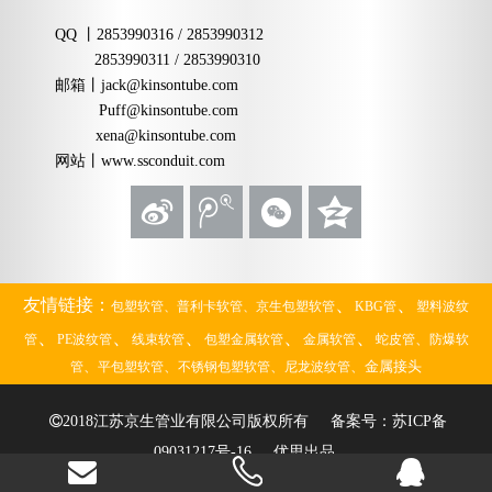
QQ
丨
2853990316 / 2853990312
2853990311 / 2853990310
邮箱
丨
jack@kinsontube.com
Puff@kinsontube.com
xena@kinsontube.com
网站
丨www.ssconduit.com
、
、
友情链接：
包塑软管、
普利卡软管、
京生包塑软管
KBG管
塑料波纹
、
、
、
、
、
、
管
PE波纹管
线束软管
包塑金属软管
金属软管
蛇皮管
防爆软
、
、
、
、金属接头
管
平包塑软管
不锈钢包塑软管
尼龙波纹管

2018江苏京生管业有限公司版权所有 备案号：
苏ICP备
09031217号-16
优思出品