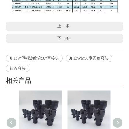
上一条:
下一条:
JF13W塑料波纹管90°弯接头
JF13WM90度圆角弯头
软管弯头
相关产品