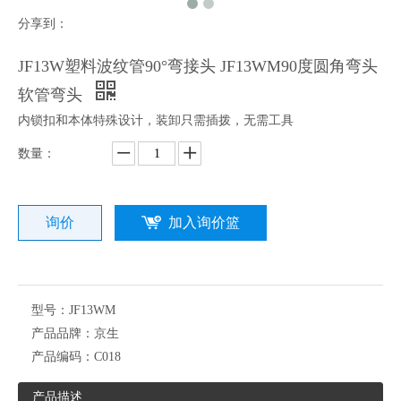
分享到：
JF13W塑料波纹管90°弯接头 JF13WM90度圆角弯头
软管弯头
内锁扣和本体特殊设计，装卸只需插拨，无需工具
数量：
询价
加入询价篮
型号：
JF13WM
产品品牌：
京生
产品编码：
C018
产品描述