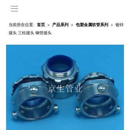
当前所在位置:
首页
»
产品系列
»
包塑金属软管系列
»
镀锌
接头 三柱接头 钢管接头