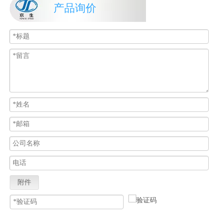
产品询价
附件