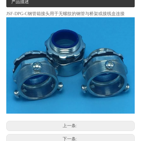
产品描述
JSF-DPG-C钢管箱接头用于无螺纹的钢管与桥架或接线盒连接
上一条:
下一条: