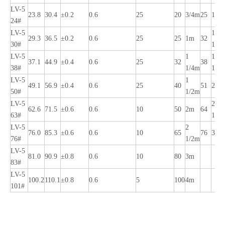
LV-5
23.8
30.4
±0.2
0.6
25
20
3/4m
25
1m
24#
LV-5
1
29.3
36.5
±0.2
0.6
25
25
1m
32
30#
1/4
LV-5
1
1
37.1
44.9
±0.4
0.6
25
32
38
38#
1/4m
1/2
LV-5
1
49.1
56.9
±0.4
0.6
25
40
51
2m
50#
1/2m
LV-5
2
62.6
71.5
±0.6
0.6
10
50
2m
64
63#
1/2
LV-5
2
76.0
85.3
±0.6
0.6
10
65
76
3m
76#
1/2m
LV-5
81.0
90.9
±0.8
0.6
10
80
3m
83#
LV-5
100.2
110.1
±0.8
0.6
5
100
4m
101#