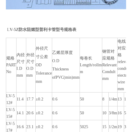
L
V-5Z防水阻燃型普利卡管型号规格表
电线管
对应规
外径尺
钢管对
乙烯层厚度
内径
外径
格
寸公差
规格
每卷长
应规格
O.D
尺寸
尺寸
relevant
PART
OD
Length/rollm
Relevant
I.D
O.D
conduit
Thickness
No
m
Condult
Tolerance
mm
mm
eiectric
ofPVC(min)mm
mm
mm
wire
mm
LV-5
11.4
17.7
±0.2
0.6
50
8
1/4m
13
1/2
12#
LV-5
14.1
20.6
±0.2
0.6
50
10
3/8m
16
5/8
15#
LV-5
16.6
23.1
±0.2
0.6
5025
15
1/2m
19
3/4
17#