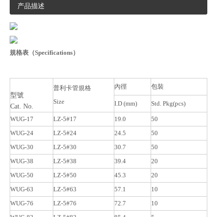
产品描述
規格表（
Specifications
）
內徑
包裝
普利卡管規格
型號
Size
I.D (mm)
Std. Pkg(pcs)
Cat. No.
WUG-17
LZ-5#17
19.0
50
WUG-24
LZ-5#24
24.5
50
WUG-30
LZ-5#30
30.7
50
WUG-38
LZ-5#38
39.4
20
WUG-50
LZ-5#50
45.3
20
WUG-63
LZ-5#63
57.1
10
WUG-76
LZ-5#76
72.7
10